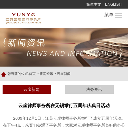
简体中文
ENGLISH
菜单
您当前的位置:
首页
>
新闻资讯
>
云崖新闻
云崖新闻
法务资讯
云崖律师事务所在无锡举行五周年庆典日活动
2009年12月1日，江苏云崖律师事务所举行了成立五周年活动。
在下午4点，来宾们参观了事务所，大家对云崖律师事务所良好的办公