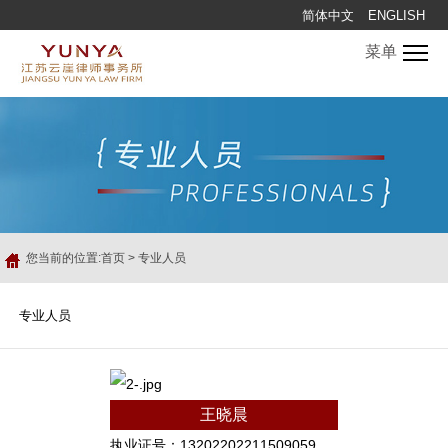
简体中文
ENGLISH
菜单
您当前的位置:
首页
>
专业人员
专业人员
王晓晨
执业证号：13202202211509059