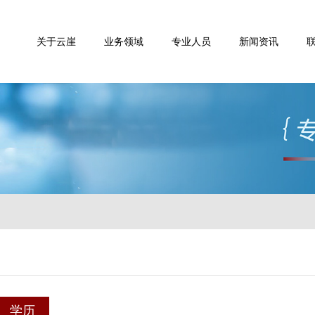
关于云崖
业务领域
专业人员
新闻资讯
学历