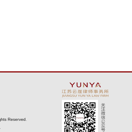
ghts Reserved.
络