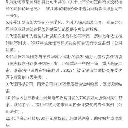
5.为无锡市某国有独资公司出具的《关于上市公司定向增发交易结
构的法律论证意见》，被江苏省律师协会评选为民商事法律意见书
三等奖。
6.接受江阴市某大型企业的委托，为其无锡总部及长春、青岛分公
司的企业经营法律风险评估及防范提供专项法律服务。
7.代理美籍华人祝某与孙某股东出资纠纷再审案，历时七年依法撤
销原审判决，2017年被无锡市律师协会评委优秀专业案例（公司
法类）。
8.代理振发集团等与宁波华建诉讼标的额2955万元侵权责任纠纷
（损害股东利益责任纠纷）案，历经重庆一中院一审、重庆高院二
审、最高法申请再审均获胜诉，2019年被无锡市律师协会评委优
秀专业案例（民事类）。
9.代理雨杉公司、雨禾公司2110万元股权转让纠纷案，促成调解结
案。
10.代理因新三板企业钟舟电气收购引发的700多万元股份回购仲裁
案，获得胜诉，2019年被无锡市律师协会评委优秀专业案例（公
司法类）。
11.代理高江科技6500万元股权转让纠纷系列案，助收购方成功维
权。