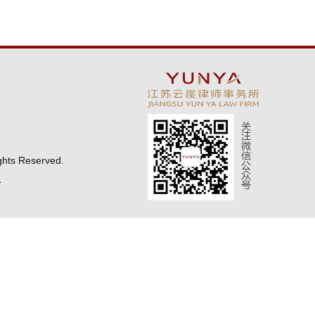
ghts Reserved.
络