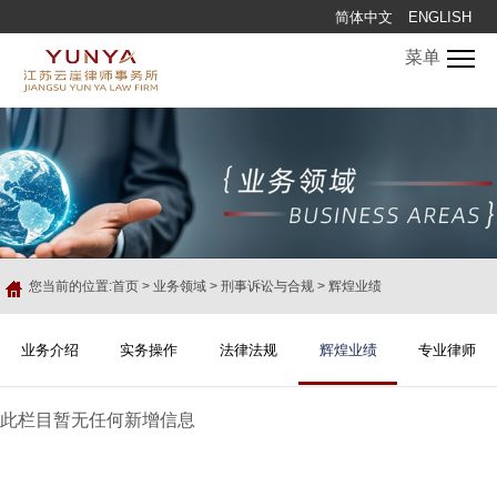
简体中文
ENGLISH
菜单
您当前的位置:
首页
>
业务领域
>
刑事诉讼与合规
>
辉煌业绩
业务介绍
实务操作
法律法规
辉煌业绩
专业律师
此栏目暂无任何新增信息