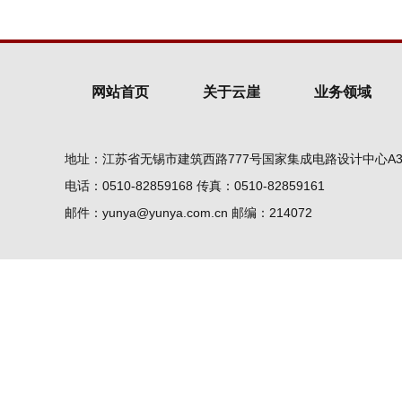
网站首页
关于云崖
业务领域
地址：江苏省无锡市建筑西路777号国家集成电路设计中心A3
电话：0510-82859168 传真：0510-82859161
邮件：yunya@yunya.com.cn 邮编：214072