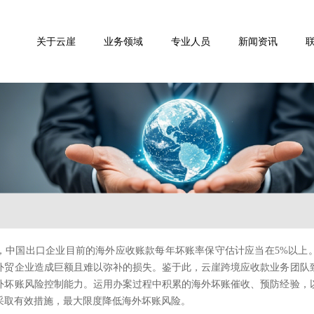
关于云崖
业务领域
专业人员
新闻资讯
，中国出口企业目前的海外应收账款每年坏账率保守估计应当在
5%以上
外贸企业造成巨额且难以弥补的损失。鉴于此，
云崖跨境应收款业务团队
外坏账风险控制能力。运用办案过程中积累的海外坏账
催收
、预防经验，
采取有效措施，最大限度降低海外坏账风险。